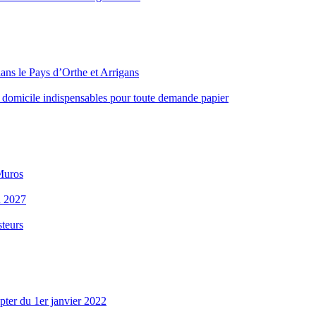
ans le Pays d’Orthe et Arrigans
 de domicile indispensables pour toute demande papier
aMuros
n 2027
steurs
mpter du 1er janvier 2022