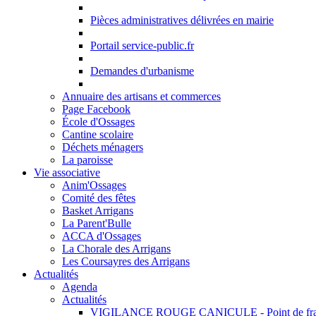
Pièces administratives délivrées en mairie
Portail service-public.fr
Demandes d'urbanisme
Annuaire des artisans et commerces
Page Facebook
École d'Ossages
Cantine scolaire
Déchets ménagers
La paroisse
Vie associative
Anim'Ossages
Comité des fêtes
Basket Arrigans
La Parent'Bulle
ACCA d'Ossages
La Chorale des Arrigans
Les Coursayres des Arrigans
Actualités
Agenda
Actualités
VIGILANCE ROUGE CANICULE - Point de fraîche